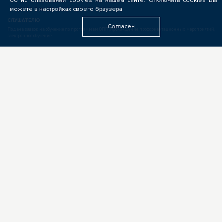
об использовании cookies на нашем сайте. Отключить cookies Вы
можете в настройках своего браузера
СЛУШАТЕЛЮ
Согласен
Подача заявок на обучение по программам ОПП, прохождение профориентационных мероприятий,
электронное обучение
БИЗНЕСУ
Формирование запроса на опережающую подготовку, получение предложений от подрядчиков
ЦОПП, поиск кандидатов, размещение вакансий
ОБРАЗОВАТЕЛЬНЫМ УЧРЕЖДЕНИЯМ
Выполнение заказов на опережающую подготовку, предоставление ресурсов, экспертиза программ
ОПП, разработка цифровых учебных материалов для ЦОПП
У ВАС ДРУГАЯ РОЛЬ?
Если видите свою роль в деятельности ЦОПП, у вас есть идеи или предложения, обязательно
напишите нам
ПАРТНЁРАМ
+7(923) 400-87-72,
+7(3822) 609-009
г. Томск, Учебная, 37
info@copp70.ru