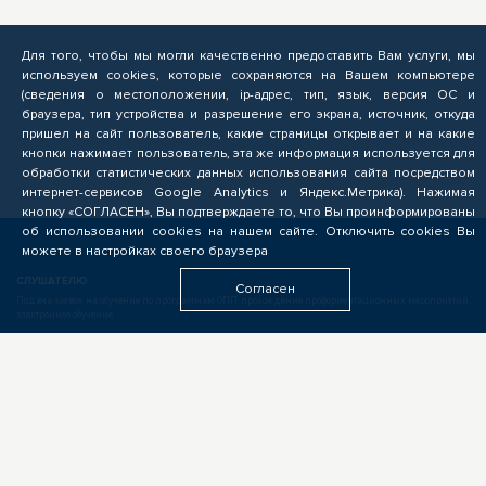
Для того, чтобы мы могли качественно предоставить Вам услуги, мы
используем cookies, которые сохраняются на Вашем компьютере
(сведения о местоположении, ip-адрес, тип, язык, версия ОС и
браузера, тип устройства и разрешение его экрана, источник, откуда
пришел на сайт пользователь, какие страницы открывает и на какие
кнопки нажимает пользователь, эта же информация используется для
обработки статистических данных использования сайта посредством
интернет-сервисов Google Analytics и Яндекс.Метрика). Нажимая
кнопку «СОГЛАСЕН», Вы подтверждаете то, что Вы проинформированы
об использовании cookies на нашем сайте. Отключить cookies Вы
можете в настройках своего браузера
СЛУШАТЕЛЮ
Согласен
Подача заявок на обучение по программам ОПП, прохождение профориентационных мероприятий,
электронное обучение
БИЗНЕСУ
Формирование запроса на опережающую подготовку, получение предложений от подрядчиков
ЦОПП, поиск кандидатов, размещение вакансий
ОБРАЗОВАТЕЛЬНЫМ УЧРЕЖДЕНИЯМ
Выполнение заказов на опережающую подготовку, предоставление ресурсов, экспертиза программ
ОПП, разработка цифровых учебных материалов для ЦОПП