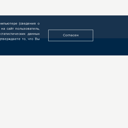
омпьютере (сведения о
 на сайт пользователь,
статистических данных
Согласен
дтверждаете то, что Вы
У ВАС ДРУГАЯ РОЛЬ?
Если видите свою роль в
деятельности ЦОПП, у вас есть
идеи или предложения,
обязательно напишите нам
ых
Вакансии
Контакты