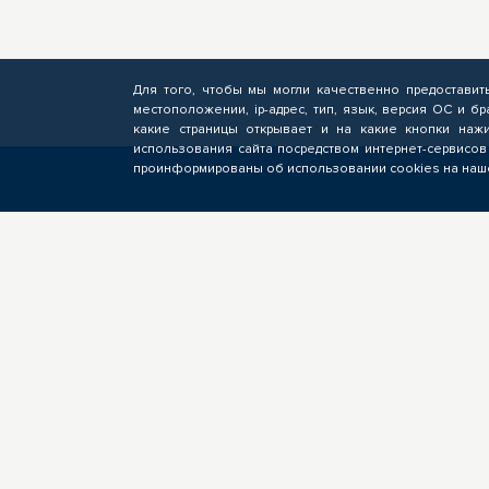
Для того, чтобы мы могли качественно предоставит
местоположении, ip-адрес, тип, язык, версия ОС и бр
какие страницы открывает и на какие кнопки нажи
использования сайта посредством интернет-сервисов
проинформированы об использовании cookies на наше
СЛУШАТЕЛЮ
БИ
Подача заявок на обучение по
Фор
программам ОПП, прохождение
опе
профориентационных
пол
мероприятий, электронное
подр
обучение
кан
вак
О ЦОПП
Новости