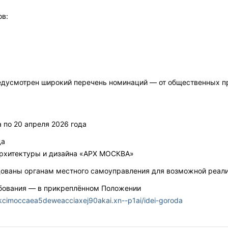
ов:
едусмотрен широкий перечень номинаций — от общественных пр
 по 20 апреля 2026 года
да
рхитектуры и дизайна «АРХ МОСКВА»
ованы органам местного самоуправления для возможной реализ
ебования — в прикреплённом Положении
kcimoccaea5deweacciaxej90akai.xn--p1ai/idei-goroda