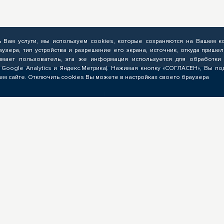
ь Вам услуги, мы используем cookies, которые сохраняются на Вашем к
аузера, тип устройства и разрешение его экрана, источник, откуда пришел
мает пользователь, эта же информация используется для обработки 
 Google Analytics и Яндекс.Метрика). Нажимая кнопку «СОГЛАСЕН», Вы по
м сайте. Отключить cookies Вы можете в настройках своего браузера
ЗНЕСУ
ОБРАЗОВАТЕЛЬНЫМ
УЧРЕЖДЕНИЯМ
Выполнение заказов на
мирование запроса на
опережающую подготовку,
режающую подготовку,
предоставление ресурсов,
учение предложений от
экспертиза программ ОПП,
ядчиков ЦОПП, поиск
разработка цифровых учебн
дидатов, размещение
материалов для ЦОПП
ансий
Мероприятия
Партнерам