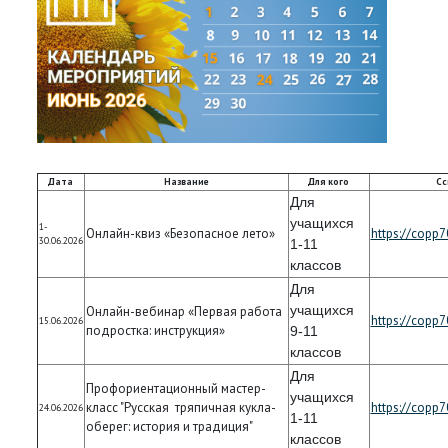
Дата
Название
Для кого
Сс
Для
учащихся
1-
Онлайн-квиз «Безопасное лето»
https://copp7
30.06.2026
1-11
классов
Для
учащихся
Онлайн-вебинар «Первая работа
https://copp7
15.06.2026
подростка: инструкция»
9-11
классов
Для
Профориентационный мастер-
учащихся
класс "Русская тряпичная кукла-
https://copp7
24.06.2026
1-11
оберег: история и традиция"
классов