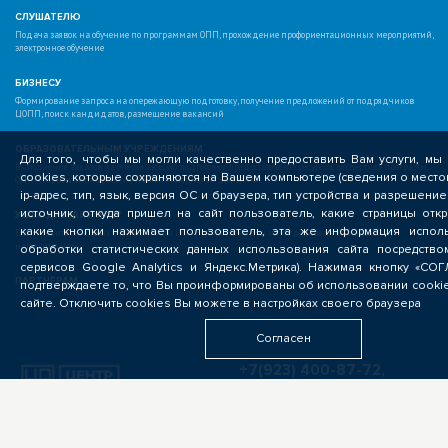
СЛУШАТЕЛЮ
Подача заявок на обучение по программам ОПП, прохождение профориентационных мероприятий,
электронное обучение
БИЗНЕСУ
Формирование запроса на опережающую подготовку, получение предложений от подрядчиков
ЦОПП, поиск кандидатов, размещение вакансий
ОБРАЗОВАТЕЛЬНЫМ УЧРЕЖДЕНИЯМ
Для того, чтобы мы могли качественно предоставить Вам услуги, мы
Выполнение заказов на опережающую подготовку, предоставление ресурсов, экспертиза программ
cookies, которые сохраняются на Вашем компьютере (сведения о мест
ОПП, разработка цифровых учебных материалов для ЦОПП
ip-адрес, тип, язык, версия ОС и браузера, тип устройства и разрешение
источник, откуда пришел на сайт пользователь, какие страницы отк
У ВАС ДРУГАЯ РОЛЬ?
какие кнопки нажимает пользователь, эта же информация исполь
Если видите свою роль в деятельности ЦОПП, у вас есть идеи или предложения, обязательно
напишите нам
обработки статистических данных использования сайта посредство
сервисов Google Analytics и Яндекс.Метрика). Нажимая кнопку «СО
ПАРТНЁРАМ
подтверждаете то, что Вы проинформированы об использовании cooki
сайте. Отключить cookies Вы можете в настройках своего браузера
Согласен
+7(923) 400-87-72,
+7(3822) 609-009
г. Томск, Учебная, 37
info@copp70.ru